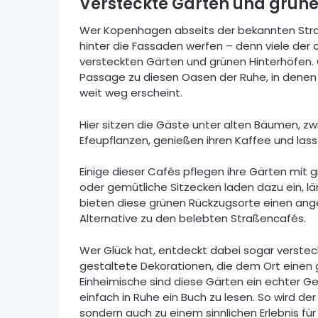
Versteckte Gärten und grüne
Wer Kopenhagen abseits der bekannten Straß
hinter die Fassaden werfen – denn viele der
versteckten Gärten und grünen Hinterhöfen. O
Passage zu diesen Oasen der Ruhe, in denen 
weit weg erscheint.
Hier sitzen die Gäste unter alten Bäumen, 
Efeupflanzen, genießen ihren Kaffee und las
Einige dieser Cafés pflegen ihre Gärten mit g
oder gemütliche Sitzecken laden dazu ein, 
bieten diese grünen Rückzugsorte einen an
Alternative zu den belebten Straßencafés.
Wer Glück hat, entdeckt dabei sogar versteck
gestaltete Dekorationen, die dem Ort einen g
Einheimische sind diese Gärten ein echter Ge
einfach in Ruhe ein Buch zu lesen. So wird de
sondern auch zu einem sinnlichen Erlebnis fü