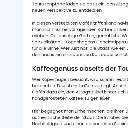
Touristenpfade laden sie dazu ein, den Alltag
neuen Perspektive zu entdecken.
In diesen versteckten Cafés trifft skandinav
man nicht nur hervorragenden Kaffee trinken
erleben. Ob lauschige Gärten, gemütliche
Spezialitäten – Kopenhagens Geheimtipps u
für alle Sinne. Wer Lust hat, die Stadt wie ein 
den nächsten entspannten Kaffeebesuch ab
Kaffeegenuss abseits der To
Wer Kopenhagen besucht, wird schnell festste
bekannten Touristenstraßen verbirgt. Abseit
Cafés dazu ein, den Alltagstrubel hinter sic
handgerösteten Kaffee zu genießen.
Hier begegnet man Einheimischen, die ihren L
authentische Seite der Stadt. Die Inhaber di
Nachhaltigkeit und einen persönlichen Servic