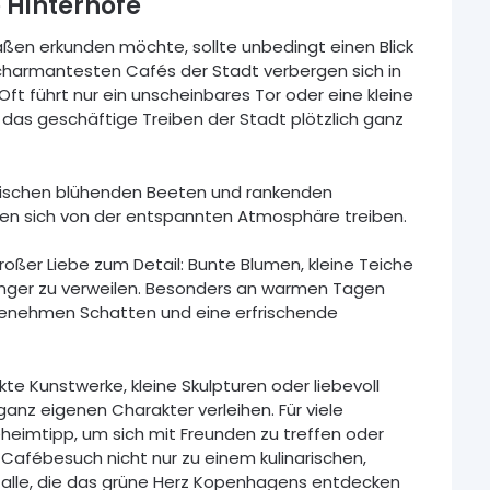
 Hinterhöfe
en erkunden möchte, sollte unbedingt einen Blick
 charmantesten Cafés der Stadt verbergen sich in
ft führt nur ein unscheinbares Tor oder eine kleine
das geschäftige Treiben der Stadt plötzlich ganz
zwischen blühenden Beeten und rankenden
sen sich von der entspannten Atmosphäre treiben.
roßer Liebe zum Detail: Bunte Blumen, kleine Teiche
länger zu verweilen. Besonders an warmen Tagen
genehmen Schatten und eine erfrischende
te Kunstwerke, kleine Skulpturen oder liebevoll
anz eigenen Charakter verleihen. Für viele
heimtipp, um sich mit Freunden zu treffen oder
r Cafébesuch nicht nur zu einem kulinarischen,
r alle, die das grüne Herz Kopenhagens entdecken